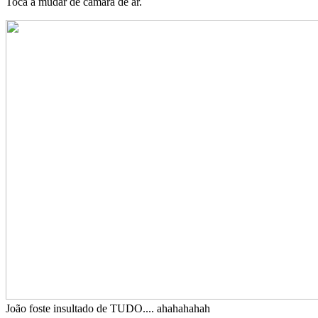
Toca a mudar de camara de ar.
João foste insultado de TUDO.... ahahahahah