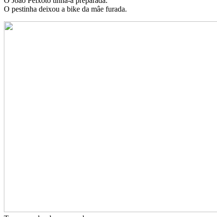
O João Peixoto tinha-a preparada.
O pestinha deixou a bike da mâe furada.