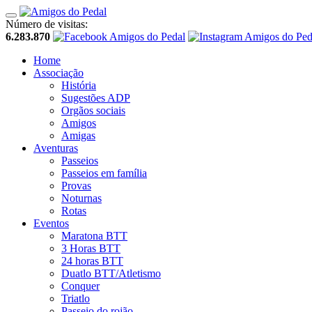
Número de visitas:
6.283.870
Home
Associação
História
Sugestões ADP
Orgãos sociais
Amigos
Amigas
Aventuras
Passeios
Passeios em família
Provas
Noturnas
Rotas
Eventos
Maratona BTT
3 Horas BTT
24 horas BTT
Duatlo BTT/Atletismo
Conquer
Triatlo
Passeio do rojão