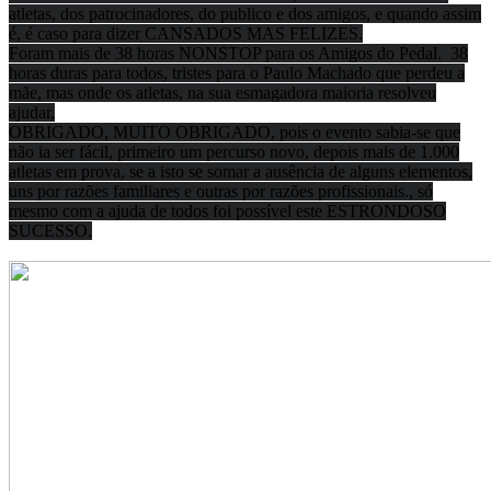
atletas, dos patrocinadores, do publico e dos amigos, e quando assim
é, é caso para dizer CANSADOS MAS FELIZES.
Foram mais de 38 horas NONSTOP para os Amigos do Pedal. 38
horas duras para todos, tristes para o Paulo Machado que perdeu a
mãe, mas onde os atletas, na sua esmagadora maioria resolveu
ajudar,
OBRIGADO, MUITO OBRIGADO, pois o evento sabia-se que
não ia ser fácil, primeiro um percurso novo, depois mais de 1.000
atletas em prova, se a isto se somar a ausência de alguns elementos,
uns por razões familiares e outras por razões profissionais., só
mesmo com a ajuda de todos foi possível este ESTRONDOSO
SUCESSO.