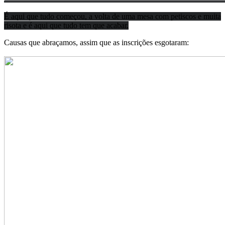
É aqui que tudo começou, a volta de uma mesa com petiscos e muita
risota e é aqui que tudo tem que acabar.
Causas que abraçamos, assim que as inscrições esgotaram: