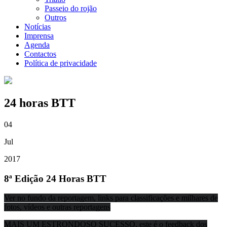
Passeio do rojão
Outros
Notícias
Imprensa
Agenda
Contactos
Política de privacidade
24 horas BTT
04
Jul
2017
8ª Edição 24 Horas BTT
Ver no fundo da reportagem, links para classificações e milhares de
fotos, vídeos e outras reportagens
MAIS UM ESTRONDOSO SUCESSO, este é o feedback dos