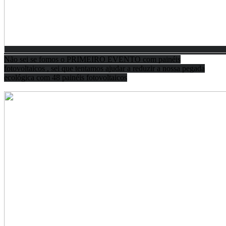
Não sei se fomos o PRIMEIRO EVENTO com painéis
fotovoltaicos , sei que tentamos ajudar a reduzir a nossa pegada
ecológica com 48 painéis fotovoltaicos