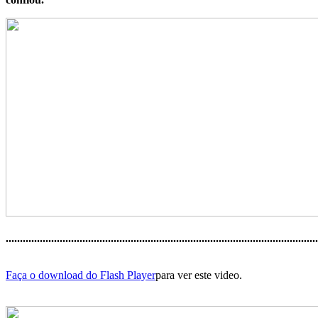
..............................................................................................................
Faça o download do Flash Player
para ver este video.