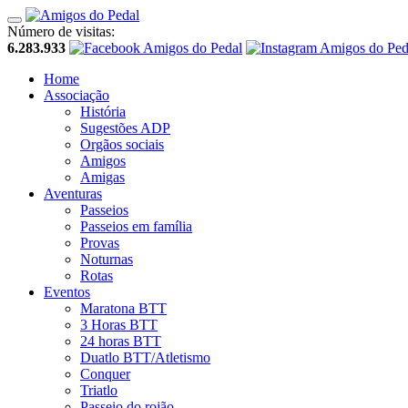
Número de visitas:
6.283.933
Home
Associação
História
Sugestões ADP
Orgãos sociais
Amigos
Amigas
Aventuras
Passeios
Passeios em família
Provas
Noturnas
Rotas
Eventos
Maratona BTT
3 Horas BTT
24 horas BTT
Duatlo BTT/Atletismo
Conquer
Triatlo
Passeio do rojão